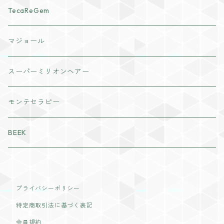
化粧水
cocochia
TecaReGem
ヘアボディケア
VI PLANTE
マジョール
日焼け止め
リキッド
インナーケア
スーパーミリオンヘアー
美容液
ディフェンサー
粒タイプ
モンテセラピー
パック・マスク
パウダー
パウダータイプ
BEEK
ジェル・クリーム
チーク
ドリンクタイプ
ラディール
アイメイク
プライバシーポリシー
特定商取引法に基づく表記
リップカラー
会員規約