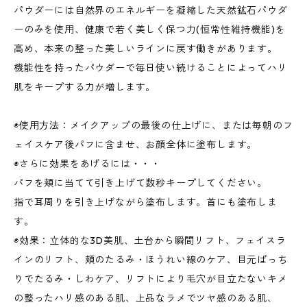
パウダーには自然界のエネルギーを凝縮した天然鉱石パウダ
ーのみを使用、健康で若く美しく保つ力(恒常性維持機能)を
高め、本来の整った美しいラインに戻す働きがあります。
機能性を持ったパウダーで毎日使い続けることによってハリ
肌をキープする力が増します。
◉使用方法：メイクアップの最後の仕上げに、または毎朝のフ
ェイスケア後パフに含ませ、お顔全体に塗布します。
◉さらに効果をあげるには・・・
パフを頬に当てて引き上げて数秒キープしてください。
指で耳周りを引き上げながら塗布します。首にも塗布しま
す。
◉効果：立体的な3D美肌、土台から瞬間リフト、フェイスラ
インのリフト、頬のたるみ・ほうれい線のケア、目元ぱっち
りでたるみ・しわケア、リフトにより毛穴が目立たないキメ
の整ったハリ感のある肌、上品なラメでツヤ感のある肌、