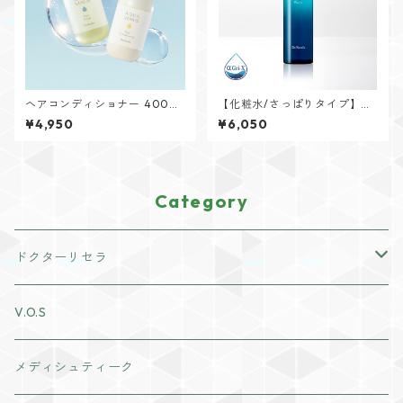
ヘアコンディショナー 400m
【化粧水/さっぱりタイプ】ピ
L
ュアモイスチャーウォーター 1
¥4,950
¥6,050
50mL
Category
ドクターリセラ
アクアヴィーナススキンケア
V.O.S
クレンジング・洗顔
ナチュリスティーアクレス
メディシュティーク