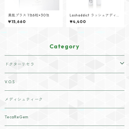
美肌プラス 1包6粒×30包
Lashaddict ラッシュアディク
ト メジャー エクステンション
¥15,660
¥4,400
マスカラ
Category
ドクターリセラ
アクアヴィーナススキンケア
V.O.S
クレンジング・洗顔
ナチュリスティーアクレス
メディシュティーク
化粧水
cocochia
TecaReGem