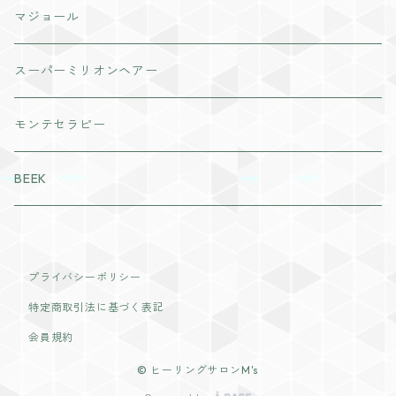
ヘアボディケア
VI PLANTE
マジョール
日焼け止め
リキッド
インナーケア
スーパーミリオンヘアー
美容液
ディフェンサー
粒タイプ
モンテセラピー
パック・マスク
パウダー
パウダータイプ
BEEK
ジェル・クリーム
チーク
ドリンクタイプ
ラディール
アイメイク
プライバシーポリシー
特定商取引法に基づく表記
リップカラー
会員規約
© ヒーリングサロンM's