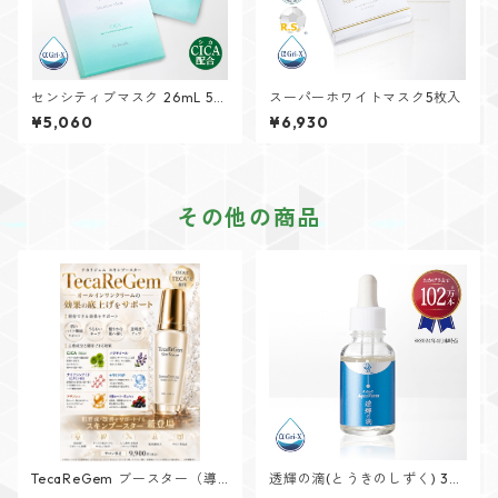
センシティブマスク 26mL 5枚
スーパーホワイトマスク5枚入
入
¥5,060
¥6,930
その他の商品
TecaReGem ブースター（導
透輝の滴(とうきのしずく) 30
入美容液）
mL