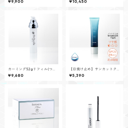
¥9,900
¥10,450
カーミング52gリフィル(つけ
【日焼け止め】サンカットク
替え用)
リーム 40g
¥9,680
¥5,390