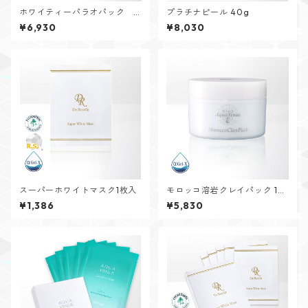
ホワイティーパラオパック 9
プラチナピール 40g
0g
¥6,930
¥8,030
スーパーホワイトマスク1枚入
モロッコ溶岩クレイパック 15
0g
¥1,386
¥5,830