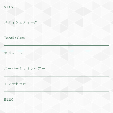
アクアヴィーナススキンケア
V.O.S
クレンジング・洗顔
ナチュリスティーアクレス
メディシュティーク
化粧水
cocochia
TecaReGem
ヘアボディケア
VI PLANTE
マジョール
日焼け止め
リキッド
インナーケア
スーパーミリオンヘアー
美容液
ディフェンサー
粒タイプ
モンテセラピー
パック・マスク
パウダー
パウダータイプ
BEEK
ジェル・クリーム
チーク
ドリンクタイプ