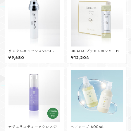
リンクルエッセンス32mLリフ
BIHADA プラセンコンク 15m
ィル(つけ替え用)
L(30本)
¥9,680
¥12,204
ナチュリスティーアクレスジ
ヘアソープ 400mL