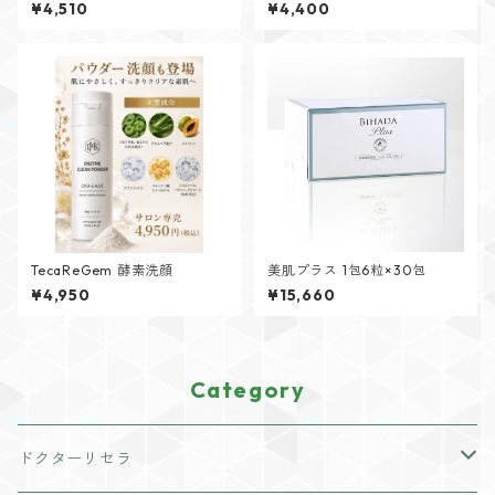
ェル30mL
¥4,510
¥4,400
TecaReGem 酵素洗顔
美肌プラス 1包6粒×30包
¥4,950
¥15,660
Category
ドクターリセラ