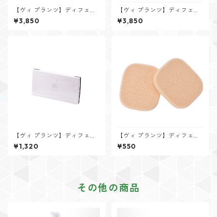
【ヴィ プランツ】ディフェン
【ヴィ プランツ】ディフェン
サー用リフィル(パフ付)しっと
サー用リフィル(パフ付)しっと
¥3,850
¥3,850
り ナチュラル
り ベージュ
【ヴィ プランツ】ディフェン
【ヴィ プランツ】ディフェン
サー専用コンパクトケース(容
サー専用パフ 2個入り
¥1,320
¥550
器のみ)
その他の商品