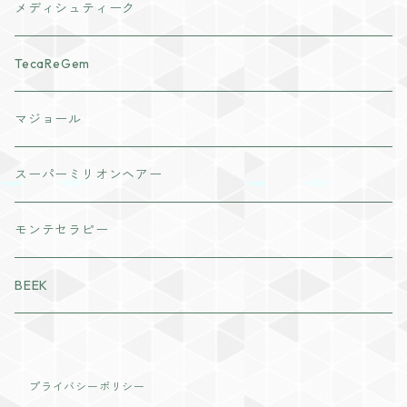
クレンジング・洗顔
ナチュリスティーアクレス
メディシュティーク
化粧水
cocochia
TecaReGem
ヘアボディケア
VI PLANTE
マジョール
日焼け止め
リキッド
インナーケア
スーパーミリオンヘアー
美容液
ディフェンサー
粒タイプ
モンテセラピー
パック・マスク
パウダー
パウダータイプ
BEEK
ジェル・クリーム
チーク
ドリンクタイプ
ラディール
アイメイク
プライバシーポリシー