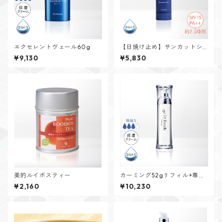
エクセレントヴェール60g
【日焼け止め】サンカットシ
ャワーファンデオン 50mL
¥9,130
¥5,830
美的ルイボスティー
カーミング52gリフィル+専用
ボトル
¥2,160
¥10,230