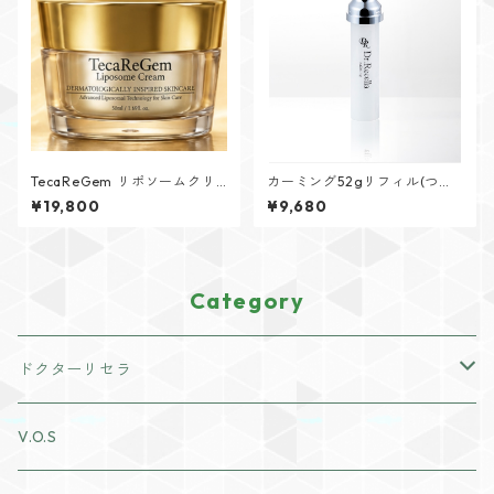
TecaReGem リポソームクリ
カーミング52gリフィル(つけ
ーム
替え用)
¥19,800
¥9,680
Category
ドクターリセラ
アクアヴィーナススキンケア
V.O.S