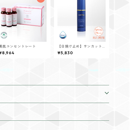
美肌コンセントレート
【日焼け止め】サンカット
シャワーファンデオン 50m
¥8,964
¥5,830
L