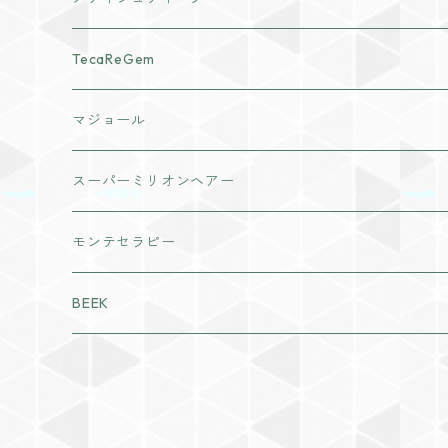
化粧水
cocochia
TecaReGem
ヘアボディケア
VI PLANTE
マジョール
日焼け止め
リキッド
インナーケア
スーパーミリオンヘアー
美容液
ディフェンサー
粒タイプ
モンテセラピー
パック・マスク
パウダー
パウダータイプ
BEEK
ジェル・クリーム
チーク
ドリンクタイプ
ラディール
アイメイク