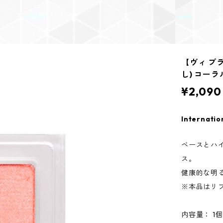
【ヴィ プ
し) コーラ
¥2,090
Internatio
ベースとハ
ス。
健康的な明
※本品はリ
内容量： 1個