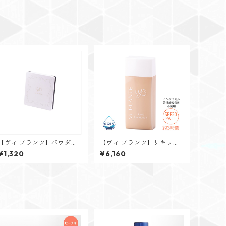
【ヴィ プランツ】パウダー
【ヴィ プランツ】リキッド
チークス専用コンパクトケ
ファンデーション(ベージュ)
¥1,320
¥6,160
ース