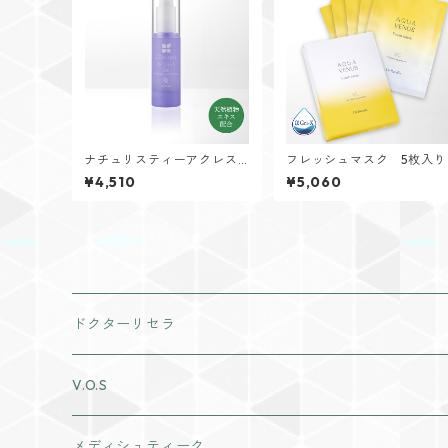
ナチュリスティーアクレス
フレッシュマスク 5枚入り
ジェル30mL
¥4,510
¥5,060
ドクターリセラ
アクアヴィーナススキンケア
V.O.S
クレンジング・洗顔
ナチュリスティーアクレス
メディシュティーク