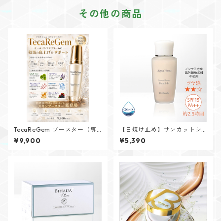
その他の商品
TecaReGem ブースター（導
【日焼け止め】サンカットシ
入美容液）
ャワーファンデイン(ベージュ)
¥9,900
¥5,390
40mL