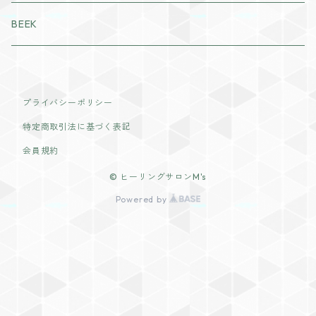
パック・マスク
パウダー
パウダータイプ
BEEK
ジェル・クリーム
チーク
ドリンクタイプ
ラディール
アイメイク
プライバシーポリシー
特定商取引法に基づく表記
リップカラー
会員規約
© ヒーリングサロンM's
Powered by