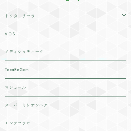
ドクターリセラ
アクアヴィーナススキンケア
V.O.S
クレンジング・洗顔
ナチュリスティーアクレス
メディシュティーク
化粧水
cocochia
TecaReGem
ヘアボディケア
VI PLANTE
マジョール
日焼け止め
リキッド
インナーケア
スーパーミリオンヘアー
美容液
ディフェンサー
粒タイプ
モンテセラピー