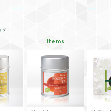
イプ
Items