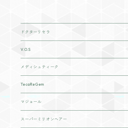
ドクターリセラ
アクアヴィーナススキンケア
V.O.S
クレンジング・洗顔
ナチュリスティーアクレス
メディシュティーク
化粧水
cocochia
TecaReGem
ヘアボディケア
VI PLANTE
マジョール
日焼け止め
リキッド
インナーケア
スーパーミリオンヘアー