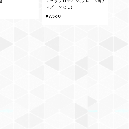
包
リセラプロテイン(プレーン味/
スプーンなし)
¥7,560