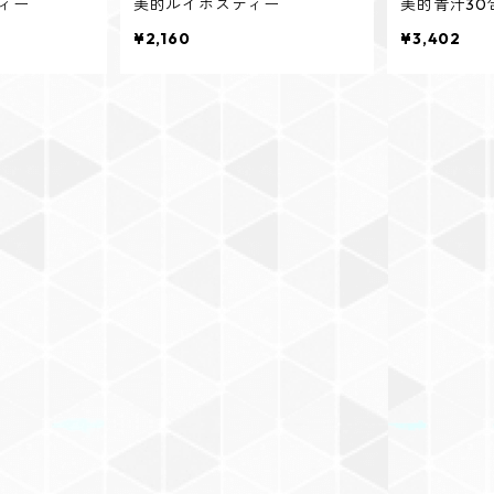
ィー
美的ルイボスティー
美的青汁30
¥2,160
¥3,402