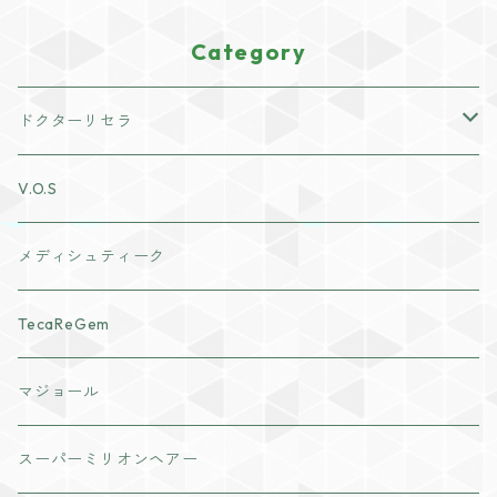
Category
ドクターリセラ
アクアヴィーナススキンケア
V.O.S
クレンジング・洗顔
ナチュリスティーアクレス
メディシュティーク
化粧水
cocochia
TecaReGem
ヘアボディケア
VI PLANTE
マジョール
日焼け止め
リキッド
インナーケア
スーパーミリオンヘアー